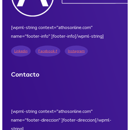
[wpml-string context="athosonline.com"
name="footer-info" ]footer-info[/wpml-string]
Linkedin
Facebook-f
Instagram
Contacto
[wpml-string context="athosonline.com"
name="footer-direccion" ]footer-direccion[/wpml-
string]