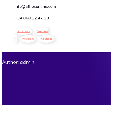
info@athosonline.com
+34
868 12 47 18
Linkedin-in
Facebook-
f
Instagram
Whatsapp
Author: admin