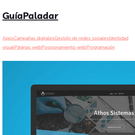
GuíaPaladar
Apps
Campañas digitales
Gestión de redes sociales
Identidad
visual
Páginas web
Posicionamiento web
Programación