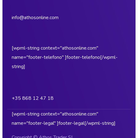
info@athosonline.com
[wpml-string context="athosonline.com"
name="footer-telefono" ]footer-telefono[/wpml-
string]
+35 868 12 47 18
[wpml-string context="athosonline.com"
name="footer-legal" ]footer-legal[/wpml-string]
Copyright © Athos Trader SL