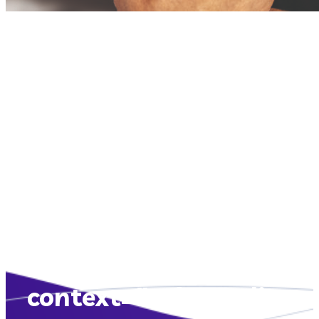
[wpml-string
context="athosonline.