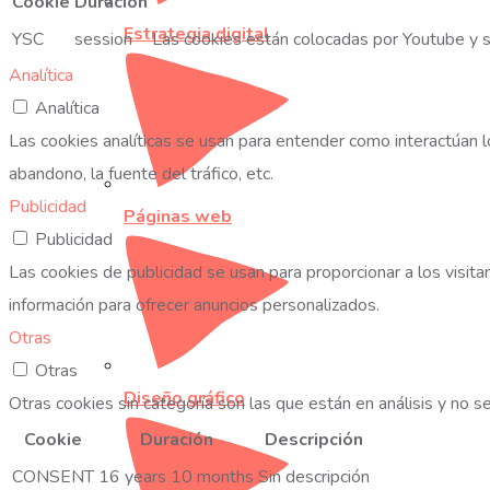
Cookie
Duración
Estrategia digital
YSC
session
Las cookies están colocadas por Youtube y se
Analítica
Analítica
Las cookies analíticas se usan para entender como interactúan lo
abandono, la fuente del tráfico, etc.
Publicidad
Páginas web
Publicidad
Las cookies de publicidad se usan para proporcionar a los visi
información para ofrecer anuncios personalizados.
Otras
Otras
Diseño gráfico
Otras cookies sin categoría son las que están en análisis y no s
Cookie
Duración
Descripción
CONSENT
16 years 10 months
Sin descripción