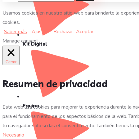
Usamos cookies en nuestro sitio web para brindarte la experienc
cookies.
Saber más
Ajustes
Rechazar
Aceptar
Manage consent
Kit Digital
Cerrar
Resumen de privacidad
Equipo
Esta web usa cookies para mejorar tu experiencia durante la na
para el funcionamiento de los aspectos básicos de la web. Tam
tu navegador solo si das el consentimiento. También tienes la op
Necesario