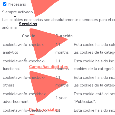
Necesario
Siempre activado
Las cookies necesarias son absolutamente esenciales para el co
Servicios
anónima.
Cookie
Duración
cookielawinfo-checbox-
11
Esta cookie ha sido co
analytics
months
las cookies de la catego
cookielawinfo-checbox-
11
Esta cookie ha sido inc
Campañas digitales
functional
months
cookies de la categoría 
cookielawinfo-checbox-
11
Esta cookie ha sido inc
others
months
las cookies de la catego
cookielawinfo-checkbox-
Esta cookie está coloc
1 year
advertisement
"Publicidad".
Redes sociales
cookielawinfo-checkbox-
11
Esta cookie ha sido inc